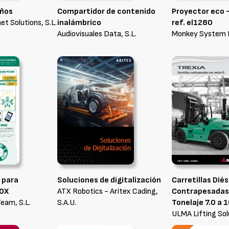
años
Compartidor de contenido
Proyector eco -
et Solutions, S.L.
inalámbrico
ref. el1280
Audiovisuales Data, S.L.
Monkey System F
 para
Soluciones de digitalización
Carretillas Diés
BOX
ATX Robotics - Aritex Cading,
Contrapesadas
Team, S.L.
S.A.U.
Tonelaje 7.0 a 
ULMA Lifting Sol