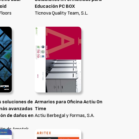
oid
Educación PC BOX
loors
Ticnova Quality Team, S.L.
s soluciones de
Armarios para Oficina Actiu On
más avanzadas
Time
ión de daños en
Actiu Berbegal y Formas, S.A.
sión de Ametek
L.U.