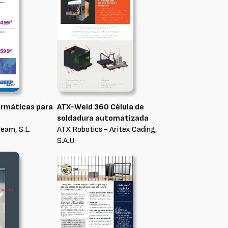
ormáticas para
ATX-Weld 360 Célula de
P
soldadura automatizada
Team, S.L.
ATX Robotics - Aritex Cading,
S.A.U.