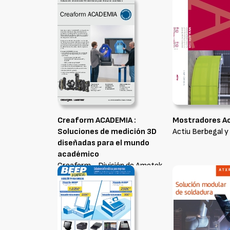
Creaform ACADEMIA :
Mostradores Ac
Soluciones de medición 3D
Actiu Berbegal y
diseñadas para el mundo
académico
Creaform - División de Ametek
Instrumentos, S.L.U.