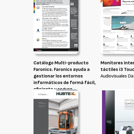
Catálogo Multi-producto
Monitores inte
Faronics. Faronics ayuda a
táctiles i3 Tou
gestionar los entornos
Audiovisuales Dat
informáticos de formá fácil,
eficiente y segura
Qualiteasy Internet Solutions, S.L.