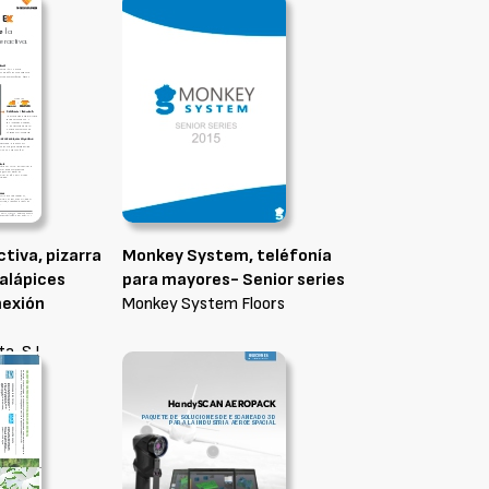
ctiva, pizarra
Monkey System, teléfonía
talápices
para mayores- Senior series
nexión
Monkey System Floors
a, S.L.