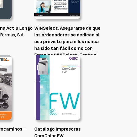
cina Actiu Longo
WINSelect. Asegurarse de que
 Formas, S.A.
los ordenadores se dedican al
uso previsto para ellos nunca
ha sido tan fácil como con
Faronics WINSelect. Tanto si
quiere bloquear un quiosco de
acceso público como
estaciones de trabajo dentro
de toda su red, nosotros
cubrimos sus necesidades.
Ahora puede limitarlo todo,
desde las aplicaciones a la
impresión, al tiempo que
elimina las incidencias de
soporte de TI relacionadas con
trocaminos -
cualquier acción en una
Catálogo Impresoras
máquina o en miles de ellas.
ComColor FW