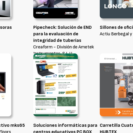
esoras
Pipecheck: Solución de END
Sillones de ofi
para la evaluación de
Actiu Berbegal y
integridad de tuberías
Creaform - División de Ametek
Instrumentos, S.L.U.
ctivo mks65
Soluciones informáticas para
Carretilla Cua
loors
centros educativos PC BOX
HUBTEX