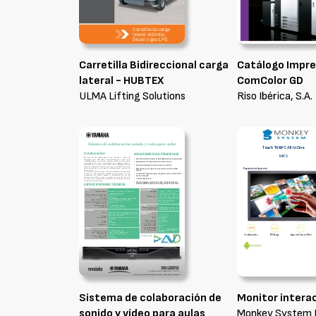
Carretilla Bidireccional carga
Catálogo Impr
lateral - HUBTEX
ComColor GD
ULMA Lifting Solutions
Riso Ibérica, S.A.
Sistema de colaboración de
Monitor intera
sonido y vídeo para aulas
Monkey System F