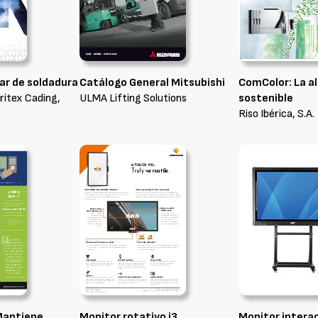
eficiencia energética y a
aumentar los ahorros. Además
la herramienta integrada de
elaboración de informes
muestra claramente sus
ar de soldadura
resultados y el retorno de la
Catálogo General Mitsubishi
ComColor: La a
ritex Cading,
inversión.
ULMA Lifting Solutions
sostenible
Qualiteasy Internet Solutions, S.L.
Riso Ibérica, S.A.
Mantiene
Monitor rotativo i3
Monitor interac