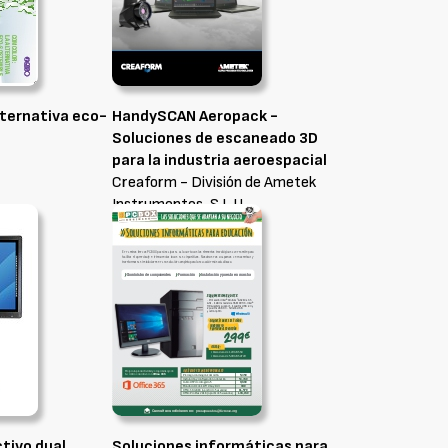
lternativa eco-
HandySCAN Aeropack -
Soluciones de escaneado 3D
para la industria aeroespacial
Creaform - División de Ametek
Instrumentos, S.L.U.
tivo dual
Soluciones informáticas para