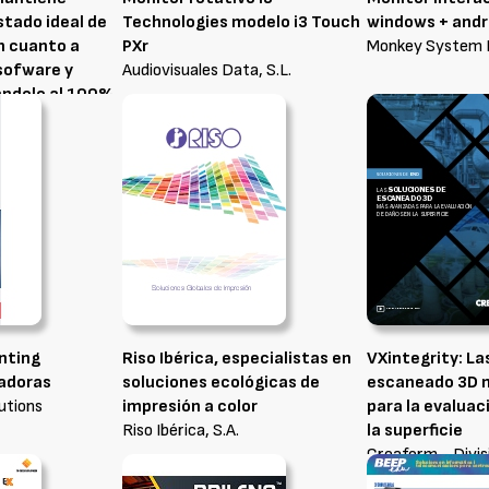
estado ideal de
Technologies modelo i3 Touch
windows + andr
n cuanto a
PXr
Monkey System F
sofware y
Audiovisuales Data, S.L.
ándolo al 100%
o del sistema.
et Solutions, S.L.
nting
Riso Ibérica, especialistas en
VXintegrity: La
vadoras
soluciones ecológicas de
escaneado 3D 
utions
impresión a color
para la evaluac
Riso Ibérica, S.A.
la superficie
Creaform - Divi
Instrumentos, S.