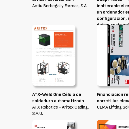
Actiu Berbegal y Formas, S.A.
inalterable el 
un ordenador e
configuración, 
datos, restaur
en cada reinici
Qualiteasy Intern
ATX-Weld One Célula de
Financiacion re
soldadura automatizada
carretillas ele
ATX Robotics - Aritex Cading,
ULMA Lifting Sol
S.A.U.