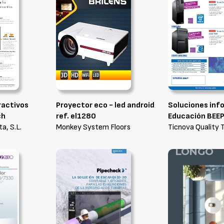
ractivos
Proyector eco - led android
Soluciones inf
ch
ref. el1280
Educación BEE
a, S.L.
Monkey System Floors
Ticnova Quality 