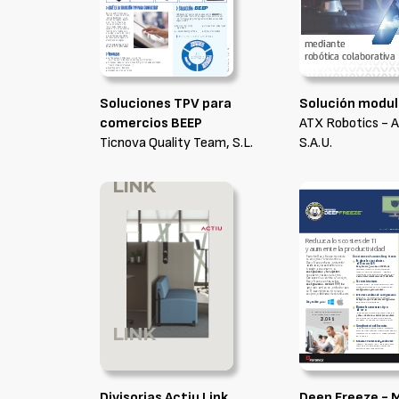
Soluciones TPV para
Solución modul
comercios BEEP
ATX Robotics - A
Ticnova Quality Team, S.L.
S.A.U.
Divisorias Actiu Link
Deep Freeze - 