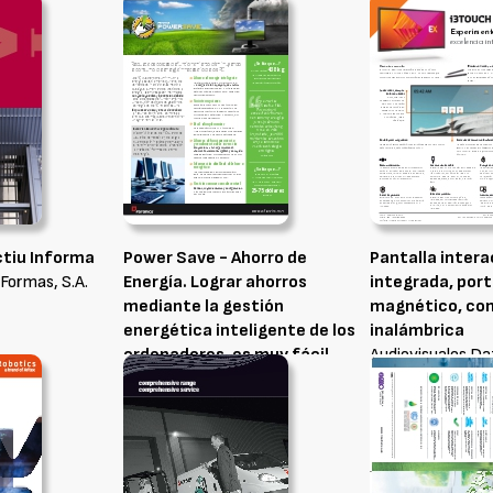
tiu Informa
Power Save - Ahorro de
Pantalla intera
 Formas, S.A.
Energía. Lograr ahorros
integrada, por
mediante la gestión
magnético, co
energética inteligente de los
inalámbrica
ordenadores, es muy fácil
Audiovisuales Dat
gracias a Faronics Power Save.
Esta solución escalable
funciona tanto en
ordenadores Windows como
Mac y le ayuda a maximizar la