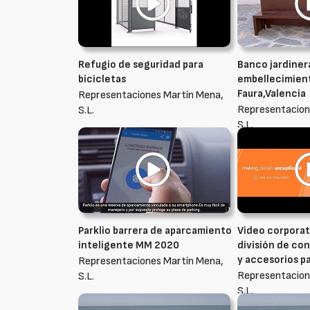
Refugio de seguridad para
Banco jardiner
bicicletas
embellecimient
Faura,Valencia
Representaciones Martín Mena,
Representacion
S.L.
S.L.
Parklio barrera de aparcamiento
Video corporat
inteligente MM 2020
división de co
y accesorios pa
Representaciones Martín Mena,
Representacion
S.L.
S.L.