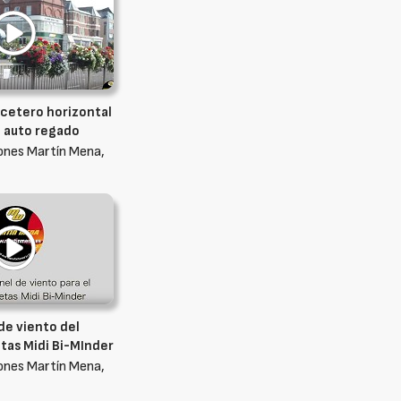
acetero horizontal
n auto regado
ones Martín Mena,
de viento del
tas Midi Bi-MInder
ones Martín Mena,