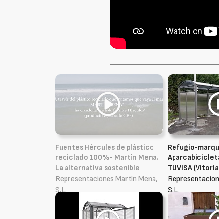
Fuentes Hércules de plástico
Refugio-marqu
reciclado 100%- Martín Mena.
Aparcabiciclet
La alternativa sostenible
TUVISA (Vitoria
Representaciones Martín Mena,
Representacion
S.L.
S.L.