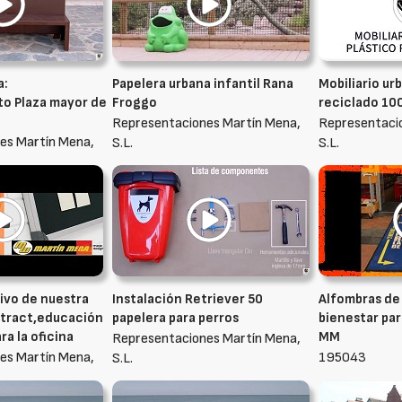
a:
Papelera urbana infantil Rana
Mobiliario ur
o Plaza mayor de
Froggo
reciclado 1
Representaciones Martín Mena,
Representaci
es Martín Mena,
S.L.
S.L.
ivo de nuestra
Instalación Retriever 50
Alfombras de
ntract,educación
papelera para perros
bienestar par
ra la oficina
MM
Representaciones Martín Mena,
es Martín Mena,
195043
S.L.