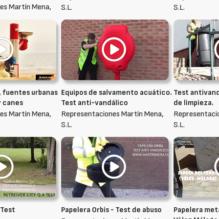
es Martín Mena,
S.L.
S.L.
, fuentes urbanas
Equipos de salvamento acuático.
Test antivand
y canes
Test anti-vandálico
de limpieza.
es Martín Mena,
Representaciones Martín Mena,
Representaci
S.L.
S.L.
 Test
Papelera Orbis - Test de abuso
Papelera met