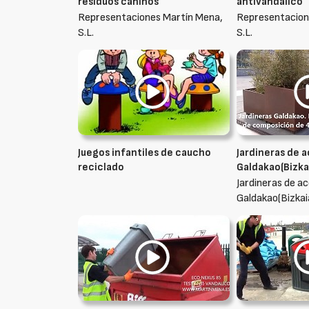
residuos caninos
antivandálico
Representaciones Martín Mena,
Representacion
S.L.
S.L.
Juegos infantiles de caucho
Jardineras de 
reciclado
Galdakao(Bizka
Jardineras de a
Galdakao(Bizkai