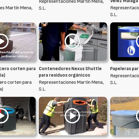
Vélez Málaga
Representaciones Martín Mena,
es Martín Mena,
Representaci
S.L.
S.L.
acero corten para
Contenedores Nexus Shuttle
Papeleras par
ia)
para residuos orgánicos
Representaci
cero corten para
Representaciones Martín Mena,
S.L.
a)
S.L.