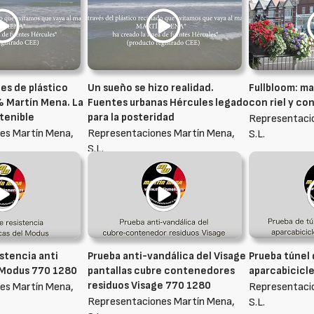
es de plástico
Un sueño se hizo realidad.
Fullbloom: m
 Martín Mena. La
Fuentes urbanas Hércules legado
con riel y co
stenible
para la posteridad
Representaci
es Martín Mena,
Representaciones Martín Mena,
S.L.
S.L.
stencia anti
Prueba anti-vandálica del Visage
Prueba túnel 
 Modus 770 1280
pantallas cubre contenedores
aparcabicicle
residuos Visage 770 1280
es Martín Mena,
Representaci
Representaciones Martín Mena,
S.L.