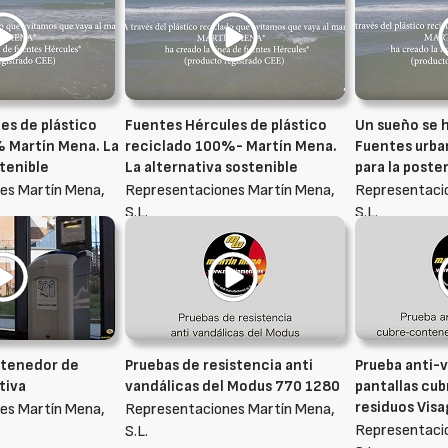
es de plástico
Fuentes Hércules de plástico
Un sueño se h
 Martín Mena. La
reciclado 100%- Martín Mena.
Fuentes urba
stenible
La alternativa sostenible
para la poste
es Martín Mena,
Representaciones Martín Mena,
Representaci
S.L.
S.L.
ntenedor de
Pruebas de resistencia anti
Prueba anti-v
tiva
vandálicas del Modus 770 1280
pantallas cu
residuos Vis
es Martín Mena,
Representaciones Martín Mena,
Representaci
S.L.