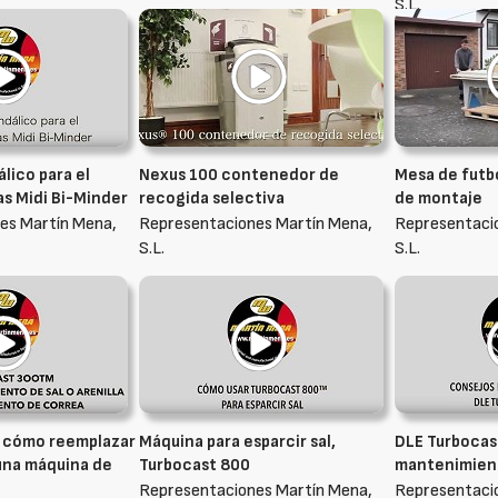
S.L.
lico para el
Nexus 100 contenedor de
Mesa de futbo
as Midi Bi-Minder
recogida selectiva
de montaje
es Martín Mena,
Representaciones Martín Mena,
Representaci
S.L.
S.L.
, cómo reemplazar
Máquina para esparcir sal,
DLE Turbocas
una máquina de
Turbocast 800
mantenimien
Representaciones Martín Mena,
Representaci