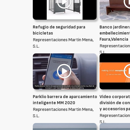
Refugio de seguridad para
Banco jardiner
bicicletas
embellecimient
Faura,Valencia
Representaciones Martín Mena,
Representacion
S.L.
S.L.
Parklio barrera de aparcamiento
Video corporat
inteligente MM 2020
división de co
y accesorios pa
Representaciones Martín Mena,
Representacion
S.L.
S.L.