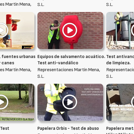
es Martín Mena,
S.L.
S.L.
, fuentes urbanas
Equipos de salvamento acuático.
Test antivand
y canes
Test anti-vandálico
de limpieza.
es Martín Mena,
Representaciones Martín Mena,
Representaci
S.L.
S.L.
 Test
Papelera Orbis - Test de abuso
Papelera met