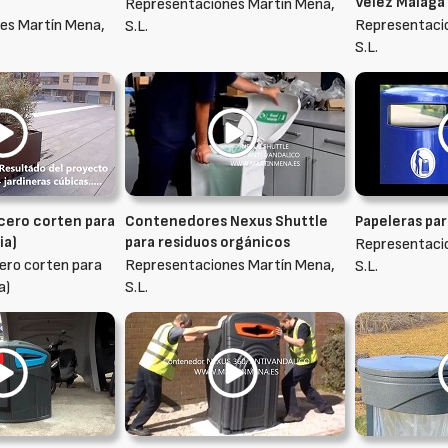
Vélez Málaga
Representaciones Martín Mena,
es Martín Mena,
Representaci
S.L.
S.L.
acero corten para
Contenedores Nexus Shuttle
Papeleras par
ia)
para residuos orgánicos
Representaci
cero corten para
Representaciones Martín Mena,
S.L.
a)
S.L.