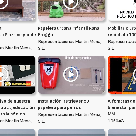
a:
Papelera urbana infantil Rana
Mobiliario ur
o Plaza mayor de
Froggo
reciclado 1
Representaciones Martín Mena,
Representaci
es Martín Mena,
S.L.
S.L.
ivo de nuestra
Instalación Retriever 50
Alfombras de
ntract,educación
papelera para perros
bienestar par
ra la oficina
MM
Representaciones Martín Mena,
es Martín Mena,
195043
S.L.