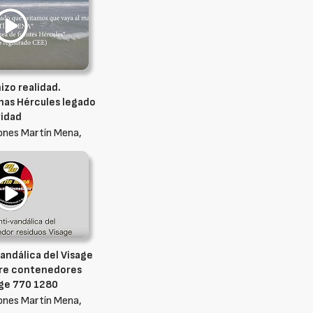
izo realidad.
nas Hércules legado
ridad
ones Martín Mena,
andálica del Visage
bre contenedores
age 770 1280
ones Martín Mena,