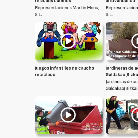
residuos caninos
antivandálico
Representaciones Martín Mena,
Representacion
S.L.
S.L.
Juegos infantiles de caucho
Jardineras de 
reciclado
Galdakao(Bizka
Jardineras de a
Galdakao(Bizkai