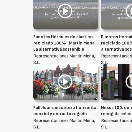
Fuentes Hércules de plástico
Fuentes Hércul
reciclado 100%- Martín Mena.
reciclado 100%
La alternativa sostenible
alternativa so
Representaciones Martín Mena,
Representacion
S.L.
S.L.
Fullbloom: macetero horizontal
Nexus 100: co
con riel y con auto regado
recogida selec
Representaciones Martín Mena,
Representacion
S.L.
S.L.