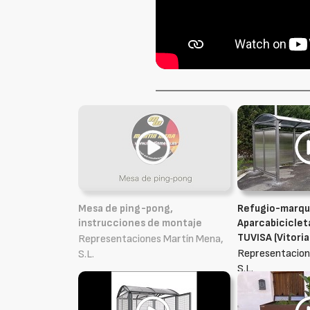
Mesa de ping-pong,
Refugio-marqu
instrucciones de montaje
Aparcabiciclet
TUVISA (Vitoria
Representaciones Martín Mena,
Representacion
S.L.
S.L.