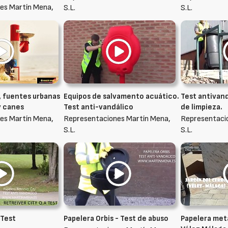
es Martín Mena,
S.L.
S.L.
, fuentes urbanas
Equipos de salvamento acuático.
Test antivand
y canes
Test anti-vandálico
de limpieza.
es Martín Mena,
Representaciones Martín Mena,
Representaci
S.L.
S.L.
 Test
Papelera Orbis - Test de abuso
Papelera met