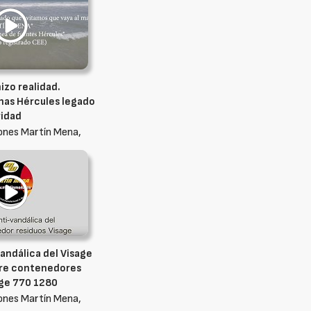
izo realidad.
nas Hércules legado
ridad
ones Martín Mena,
andálica del Visage
bre contenedores
age 770 1280
ones Martín Mena,