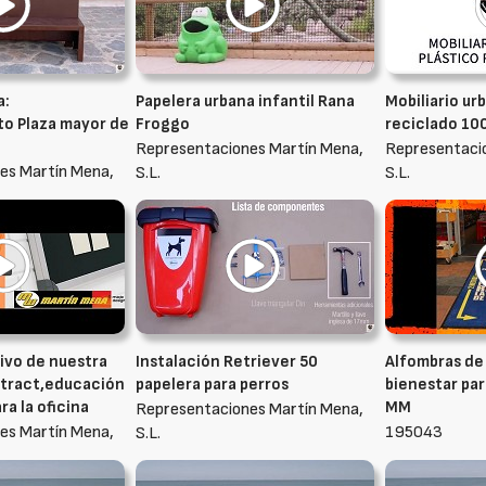
a:
Papelera urbana infantil Rana
Mobiliario ur
o Plaza mayor de
Froggo
reciclado 1
Representaciones Martín Mena,
Representaci
es Martín Mena,
S.L.
S.L.
ivo de nuestra
Instalación Retriever 50
Alfombras de
ntract,educación
papelera para perros
bienestar par
ra la oficina
MM
Representaciones Martín Mena,
es Martín Mena,
195043
S.L.