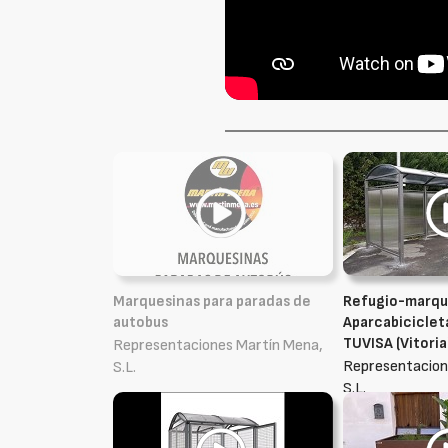
Marquesinas para paradas de
Refugio-marqu
autobus
Aparcabiciclet
TUVISA (Vitoria
Representaciones Martín Mena,
Representacion
S.L.
S.L.