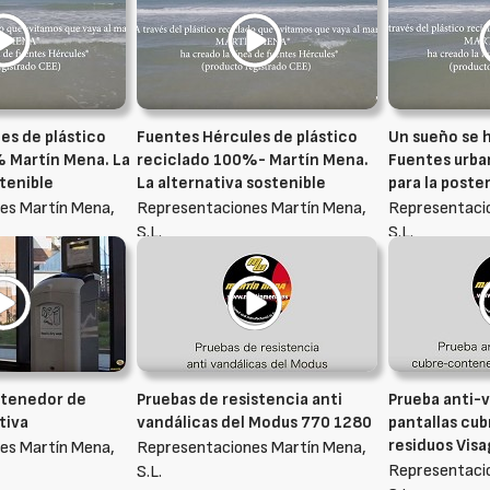
es de plástico
Fuentes Hércules de plástico
Un sueño se h
 Martín Mena. La
reciclado 100%- Martín Mena.
Fuentes urba
stenible
La alternativa sostenible
para la poste
es Martín Mena,
Representaciones Martín Mena,
Representaci
S.L.
S.L.
ntenedor de
Pruebas de resistencia anti
Prueba anti-v
tiva
vandálicas del Modus 770 1280
pantallas cu
residuos Vis
es Martín Mena,
Representaciones Martín Mena,
Representaci
S.L.