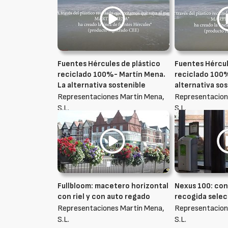
Fuentes Hércules de plástico
Fuentes Hércul
reciclado 100%- Martín Mena.
reciclado 100%
La alternativa sostenible
alternativa so
Representaciones Martín Mena,
Representacion
S.L.
S.L.
Fullbloom: macetero horizontal
Nexus 100: co
con riel y con auto regado
recogida selec
Representaciones Martín Mena,
Representacion
S.L.
S.L.