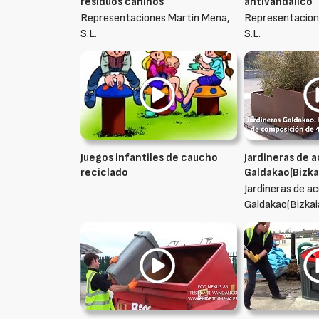
residuos caninos
antivandálico
Representaciones Martín Mena,
Representacion
S.L.
S.L.
Juegos infantiles de caucho
Jardineras de 
reciclado
Galdakao(Bizka
Jardineras de a
Galdakao(Bizkai