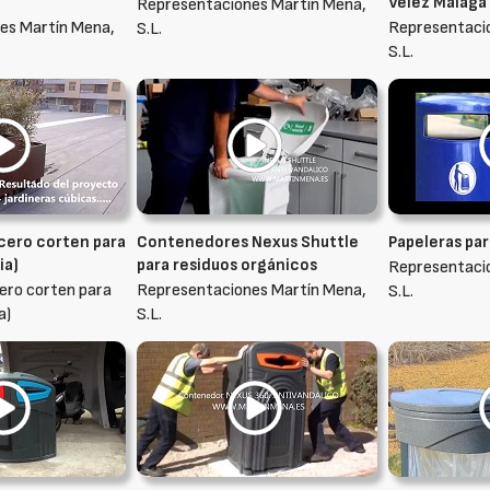
Vélez Málaga
Representaciones Martín Mena,
es Martín Mena,
Representaci
S.L.
S.L.
acero corten para
Contenedores Nexus Shuttle
Papeleras par
ia)
para residuos orgánicos
Representaci
cero corten para
Representaciones Martín Mena,
S.L.
a)
S.L.