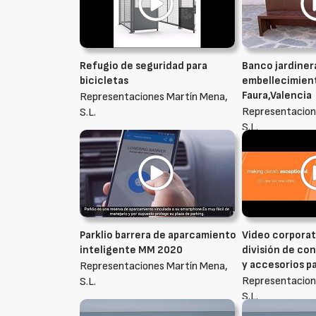
Refugio de seguridad para
Banco jardiner
bicicletas
embellecimient
Faura,Valencia
Representaciones Martín Mena,
Representacion
S.L.
S.L.
Parklio barrera de aparcamiento
Video corporat
inteligente MM 2020
división de co
y accesorios pa
Representaciones Martín Mena,
Representacion
S.L.
S.L.