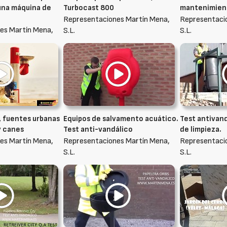
una máquina de
Turbocast 800
mantenimien
Representaciones Martín Mena,
Representaci
es Martín Mena,
S.L.
S.L.
, fuentes urbanas
Equipos de salvamento acuático.
Test antivand
y canes
Test anti-vandálico
de limpieza.
es Martín Mena,
Representaciones Martín Mena,
Representaci
S.L.
S.L.