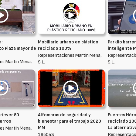
a:
Mobiliario urbano en plástico
Parklio barr
o Plaza mayor de
reciclado 100%
inteligente 
Representaciones Martín Mena,
Representaci
es Martín Mena,
S.L.
S.L.
triever 50
Alfombras de seguridad y
Fuentes Hérc
perros
bienestar para el trabajo 2020
reciclado 10
MM
La alternativ
es Martín Mena,
195043
Representaci