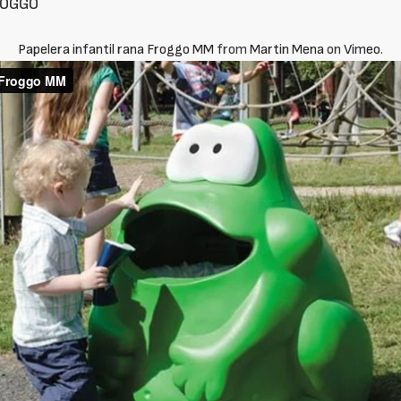
ROGGO
Papelera infantil rana Froggo MM
from
Martin Mena
on
Vimeo
.