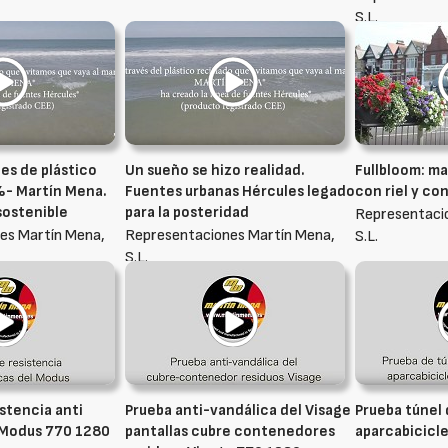
S.L.
es de plástico
Un sueño se hizo realidad.
Fullbloom: m
%- Martín Mena.
Fuentes urbanas Hércules legado
con riel y co
sostenible
para la posteridad
Representaci
es Martín Mena,
Representaciones Martín Mena,
S.L.
S.L.
stencia anti
Prueba anti-vandálica del Visage
Prueba túnel 
 Modus 770 1280
pantallas cubre contenedores
aparcabicicle