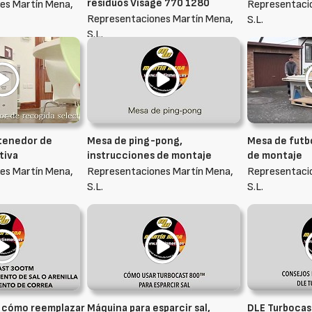
residuos Visage 770 1280
es Martín Mena,
Representaci
Representaciones Martín Mena,
S.L.
S.L.
tenedor de
Mesa de ping-pong,
Mesa de futbo
tiva
instrucciones de montaje
de montaje
es Martín Mena,
Representaciones Martín Mena,
Representaci
S.L.
S.L.
, cómo reemplazar
Máquina para esparcir sal,
DLE Turbocas