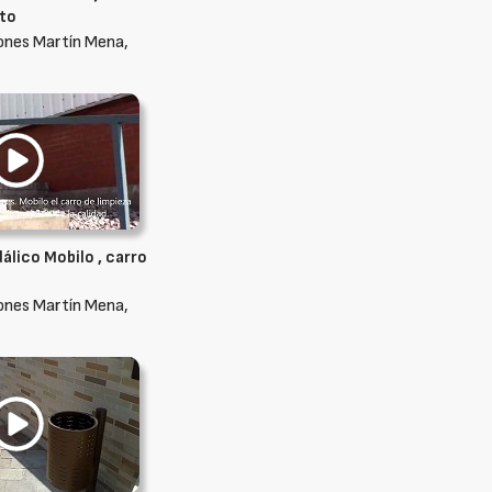
to
ones Martín Mena,
álico Mobilo , carro
ones Martín Mena,