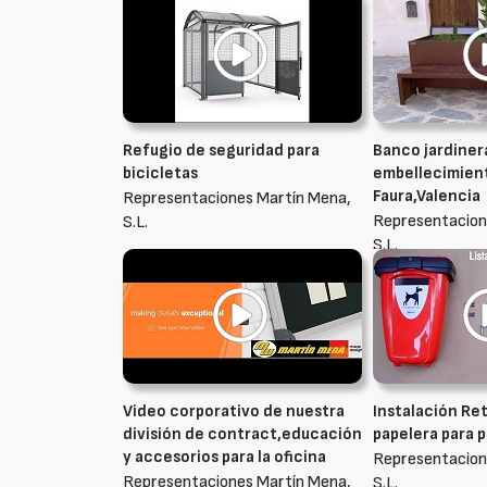
Refugio de seguridad para
Banco jardiner
bicicletas
embellecimient
Faura,Valencia
Representaciones Martín Mena,
Representacion
S.L.
S.L.
Video corporativo de nuestra
Instalación Re
división de contract,educación
papelera para 
y accesorios para la oficina
Representacion
Representaciones Martín Mena,
S.L.