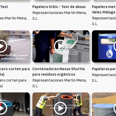
 Test
Papelera Orbis - Test de abuso
Papelera met
Vélez Málaga
Representaciones Martín Mena,
es Martín Mena,
Representaci
S.L.
S.L.
acero corten para
Contenedores Nexus Shuttle
Papeleras par
ia)
para residuos orgánicos
Representaci
cero corten para
Representaciones Martín Mena,
S.L.
a)
S.L.